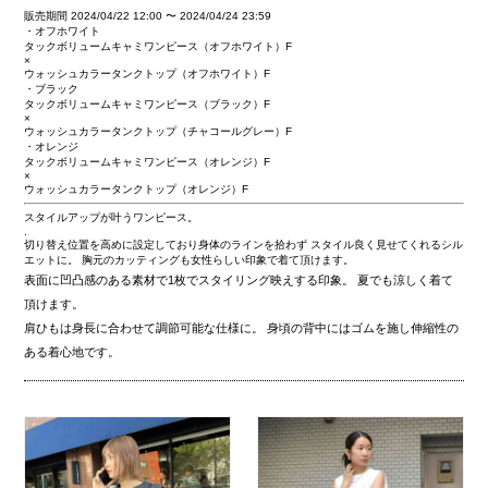
販売期間
2024/04/22 12:00
〜
2024/04/24 23:59
・オフホワイト
タックボリュームキャミワンピース（オフホワイト）F
×
ウォッシュカラータンクトップ（オフホワイト）F
・ブラック
タックボリュームキャミワンピース（ブラック）F
×
ウォッシュカラータンクトップ（チャコールグレー）F
・オレンジ
タックボリュームキャミワンピース（オレンジ）F
×
ウォッシュカラータンクトップ（オレンジ）F
スタイルアップが叶うワンピース。
.
切り替え位置を高めに設定しており身体のラインを拾わず スタイル良く見せてくれるシル
エットに。 胸元のカッティングも女性らしい印象で着て頂けます。
表面に凹凸感のある素材で1枚でスタイリング映えする印象。 夏でも涼しく着て
頂けます。
肩ひもは身長に合わせて調節可能な仕様に。 身頃の背中にはゴムを施し伸縮性の
ある着心地です。