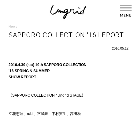
News
SAPPORO COLLECTION '16 LEPORT
2016.05.12
2016.4.30 (sat) 10th SAPPORO COLLECTION
'16 SPRING & SUMMER
SHOW REPORT.
【SAPPORO COLLECTION / Ungrid STAGE】
立花恵理、rubi、宮城舞、下村実生、高田秋