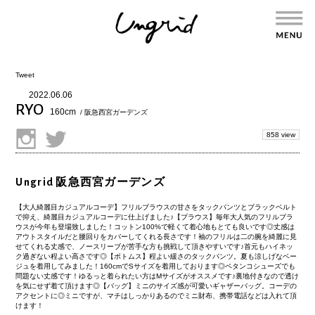
Tweet
2022.06.06
RYO
160cm
/ 阪急西宮ガーデンズ
858 view
Ungrid 阪急西宮ガーデンズ
【大人綺麗目カジュアルコーデ】フリルブラウスの甘さをタックパンツとブラックベルト
で抑え、綺麗目カジュアルコーデに仕上げました♪【ブラウス】毎年大人気のフリルブラ
ウスが今年も登場致しました！コットン100%で軽くて着心地もとても良いです◎丈感は
アウトスタイルだと腰回りをカバーしてくれる長さです！袖のフリルは二の腕を綺麗に見
せてくれる丈感で、ノースリーブが苦手な方も挑戦して頂きやすいです♪首元もハイネッ
ク過ぎない程よい高さです◎【ボトムス】程よい緩さのタックパンツ。夏も涼しげなベー
ジュを着用してみました！160cmでSサイズを着用しております◎ペタンコシューズでも
問題ない丈感です！ゆるっと着られたい方はMサイズがオススメです♪裏地付きなので透け
を気にせず着て頂けます◎【バッグ】ミニのサイズ感が可愛いギャザーバッグ。コーデの
アクセントに◎ミニですが、マチはしっかりあるのでミニ財布、携帯電話などは入れて頂
けます！