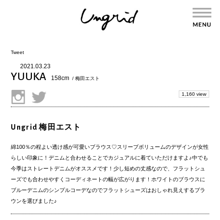
Tweet
2021.03.23
YUUKA
158cm
/ 梅田エスト
1,160 view
Ungrid 梅田エスト
綿100％の程よい透け感が可愛いブラウス♡スリーブボリュームのデザインが女性
らしい印象に！デニムと合わせることでカジュアルに着ていただけますよ♪中でも
今季はストレートデニムがオススメです！少し短めの丈感なので、フラットシュ
ーズでも合わせやすくコーディネートの幅が広がります！ホワイトのブラウスに
ブルーデニムのシンプルコーデなのでフラットシューズはおしゃれ見えするブラ
ウンを選びました♪