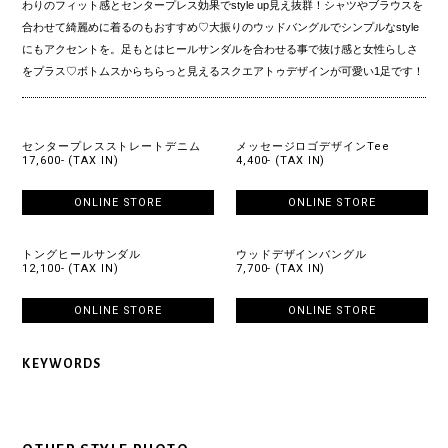
わりのフィット感とセンタープレス効果でstyle up見え抜群！シャツやブラウスを
合わせて綺麗めに着るのもおすすめ♡大振りのウッドバングルでシンプルなstyle
にもアクセントを。足もとはヒールサンダルを合わせる事で抜け感と女性らしさ
をプラス♡ボトムスからちらっと見えるスクエアトゥデザインが可愛い1足です！
センタープレスストレートデニム
メッセージロゴデザインTee
17,600- (TAX IN)
4,400- (TAX IN)
ONLINE STORE
ONLINE STORE
トングヒールサンダル
ウッドデザインバングル
12,100- (TAX IN)
7,700- (TAX IN)
ONLINE STORE
ONLINE STORE
KEYWORDS