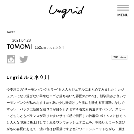
Tweet
2021.04.28
TOMOMI
152cm
/ ルミネ立川
781 view
Ungrid ルミネ立川
今季注目の”サーモンピンクカラー”を大人カジュアルにまとめてみました！カジ
ュアルになり過ぎない華奢なロゴが落ち着いた雰囲気のteeは、肌馴染みが良いサ
ーモンピンクが私のおすすめ⭐︎ 夏の少し日焼けした肌にも映える事間違いなしで
すっ♡！バックは新鮮な縦ロゴが目を引きます☺︎着丈も長過ぎずパンツ、スカー
トどちらともバランスが取りやすいサイズ感で着回し力抜群◎ ボトムスにはぐっ
と大人な印象に格上げしてくれるワンウォッシュデニムを。明るいカラーを選び
がちの春夏にあえて、濃い色はお洒落ですよね♡ワイドシルエットながら、腰ま