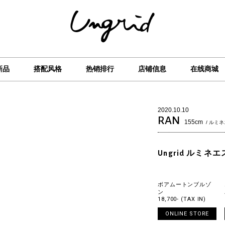
新品
搭配风格
热销排行
店铺信息
在线商城
2020.10.10
RAN
155cm
/ ルミ
Ungrid ルミネ
ボアムートンブルゾ
ン
18,700- (TAX IN)
ONLINE STORE