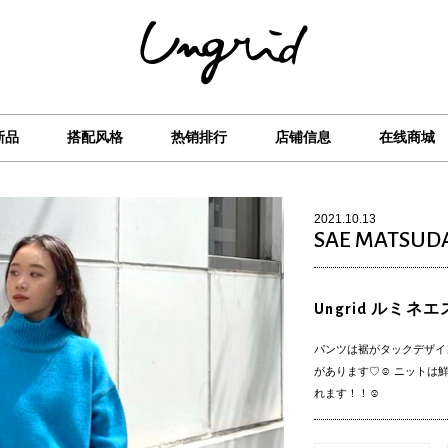
新品
搭配风格
热销排行
店铺信息
在线商城
2021.10.13
SAE MATSUD
Ungrid ルミネ
パンツは裾がタックデザイ
があります♡☺︎ ニット
れます！！☺︎