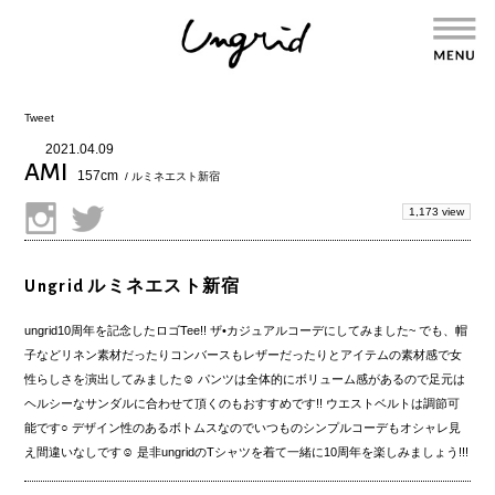
Tweet
2021.04.09
AMI
157cm
/ ルミネエスト新宿
1,173 view
Ungrid ルミネエスト新宿
ungrid10周年を記念したロゴTee!! ザ•カジュアルコーデにしてみました~ でも、帽
子などリネン素材だったりコンバースもレザーだったりとアイテムの素材感で女
性らしさを演出してみました☺︎ パンツは全体的にボリューム感があるので足元は
ヘルシーなサンダルに合わせて頂くのもおすすめです!! ウエストベルトは調節可
能です○ デザイン性のあるボトムスなのでいつものシンプルコーデもオシャレ見
え間違いなしです☺︎ 是非ungridのTシャツを着て一緒に10周年を楽しみましょう!!!