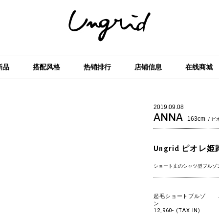
新品
搭配风格
热销排行
店铺信息
在线商城
2019.09.08
ANNA
163cm
/ 
Ungrid ピオレ姫
ショート丈のシャツ型ブルゾ
起毛ショートブルゾ
ン
12,960- (TAX IN)