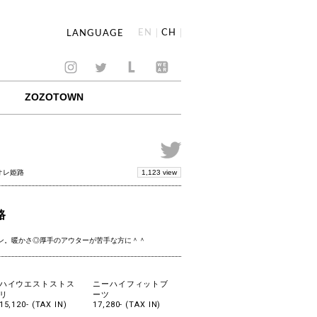
EN
CH
LANGUAGE
ZOZOTOWN
1,123 view
ピオレ姫路
路
ン。暖かさ◎厚手のアウターが苦手な方に＾＾
ハイウエストストス
ニーハイフィットブ
リ
ーツ
15,120- (TAX IN)
17,280- (TAX IN)