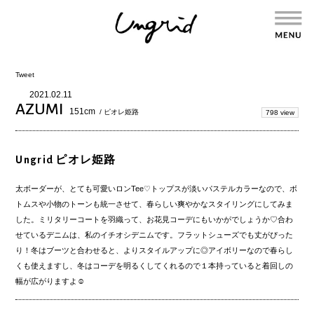
Tweet
2021.02.11
AZUMI
151cm
/ ピオレ姫路
798 view
Ungrid ピオレ姫路
太ボーダーが、とても可愛いロンTee♡トップスが淡いパステルカラーなので、ボ
トムスや小物のトーンも統一させて、春らしい爽やかなスタイリングにしてみま
した。ミリタリーコートを羽織って、お花見コーデにもいかがでしょうか♡合わ
せているデニムは、私のイチオシデニムです。フラットシューズでも丈がぴった
り！冬はブーツと合わせると、よりスタイルアップに◎アイボリーなので春らし
くも使えますし、冬はコーデを明るくしてくれるので１本持っていると着回しの
幅が広がりますよ☺︎