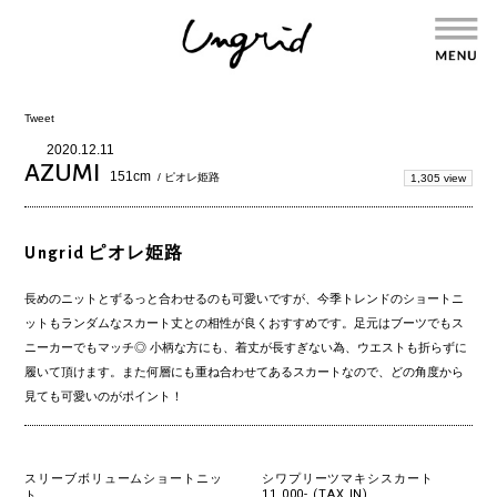
Tweet
2020.12.11
AZUMI
151cm
/ ピオレ姫路
1,305 view
Ungrid ピオレ姫路
長めのニットとずるっと合わせるのも可愛いですが、今季トレンドのショートニ
ットもランダムなスカート丈との相性が良くおすすめです。足元はブーツでもス
ニーカーでもマッチ◎ 小柄な方にも、着丈が長すぎない為、ウエストも折らずに
履いて頂けます。また何層にも重ね合わせてあるスカートなので、どの角度から
見ても可愛いのがポイント！
スリーブボリュームショートニッ
シワプリーツマキシスカート
11,000- (TAX IN)
ト