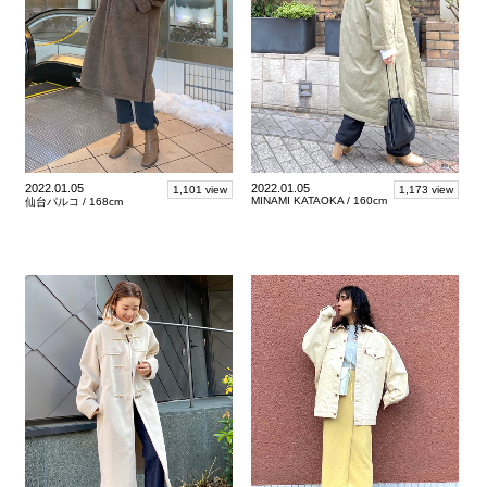
2022.01.05
2022.01.05
1,101 view
1,173 view
MINAMI KATAOKA /
160cm
仙台パルコ /
168cm