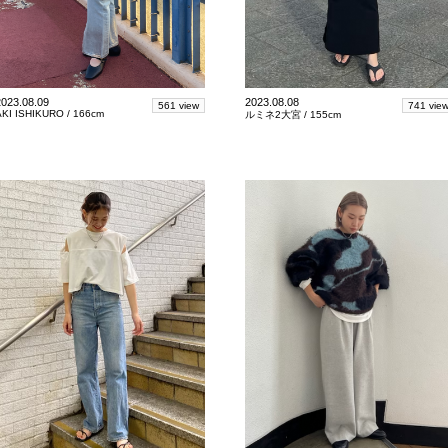
2023.08.09
2023.08.08
561 view
741 vie
AKI ISHIKURO /
166cm
ルミネ2大宮 /
155cm