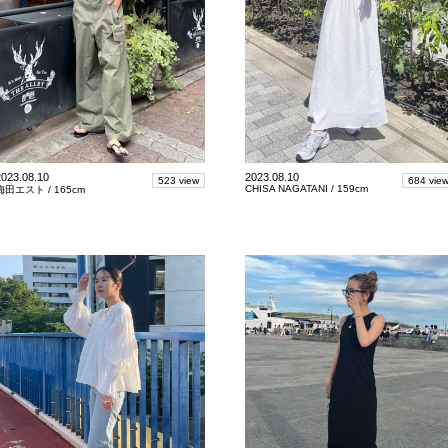
2023.08.10
2023.08.10
523 view
684 vie
CHISA NAGATANI /
159cm
梅田エスト /
165cm