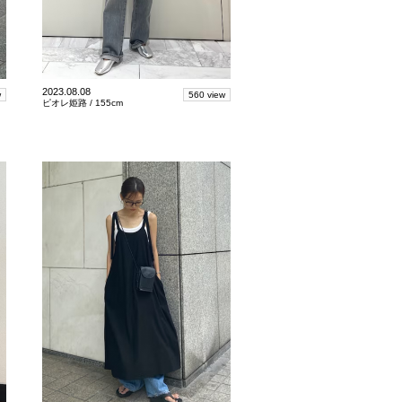
2023.08.08
w
560 view
ピオレ姫路 /
155cm