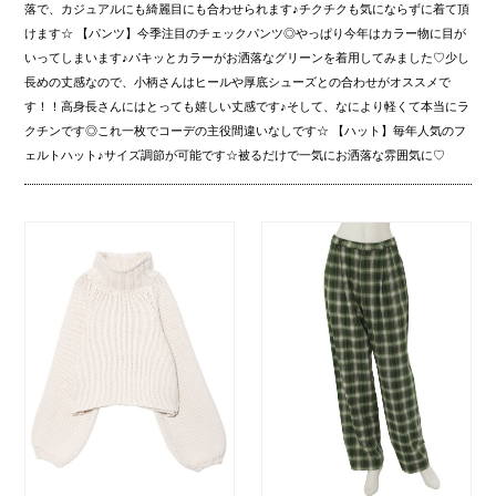
落で、カジュアルにも綺麗目にも合わせられます♪チクチクも気にならずに着て頂
けます☆ 【パンツ】今季注目のチェックパンツ◎やっぱり今年はカラー物に目が
いってしまいます♪パキッとカラーがお洒落なグリーンを着用してみました♡少し
長めの丈感なので、小柄さんはヒールや厚底シューズとの合わせがオススメで
す！！高身長さんにはとっても嬉しい丈感です♪そして、なにより軽くて本当にラ
クチンです◎これ一枚でコーデの主役間違いなしです☆ 【ハット】毎年人気のフ
ェルトハット♪サイズ調節が可能です☆被るだけで一気にお洒落な雰囲気に♡