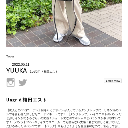
Tweet
2022.05.11
YUUKA
158cm
/ 梅田エスト
1,084 view
Ungrid 梅田エスト
【友人とのBBQコーデ♡】目を引くデザインが入っているタンクトップに、リネン混のパ
ンツを合わせた涼しげなコーディネートです！ 【タンクトップ】ハイウエストのパンツだ
と少しインができるぐらいの丈感！ショート丈なのでボトムスとバランスが取りやすいで
す！【パンツ】158cmSサイズでスニーカーでも擦らない丈感！夏まで涼しく履いていた
だけるゆったりパンツです！【バッグ】雨もはじくような合皮素材なので、安心してお出