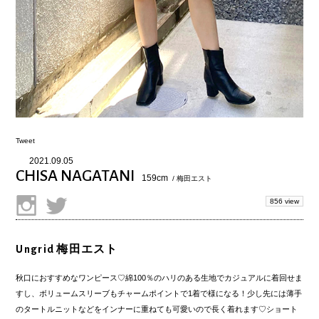
Tweet
2021.09.05
CHISA NAGATANI
159cm
/ 梅田エスト
856 view
Ungrid 梅田エスト
秋口におすすめなワンピース♡綿100％のハリのある生地でカジュアルに着回せま
すし、ボリュームスリーブもチャームポイントで1着で様になる！少し先には薄手
のタートルニットなどをインナーに重ねても可愛いので長く着れます♡ショート