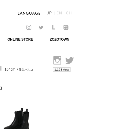
JP
EN
CH
LANGUAGE
ONLINE STORE
ZOZOTOWN
I
164cm
1,163 view
/ 仙台パルコ
コ