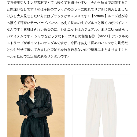
て再登場♡リネン混素材でとても軽くて羽織りやすい！今から秋まで活躍するこ
と間違いなしです！私は今回のブラックのカラーに惚れてリアルに購入しました
♡少し大人見せしたい方にはブラックがオススメです♪ 【bottom 】ルーズ感が今
っぽくて可愛いテーパードパンツ。あえて長めの丈でズルっと履くのがポイント
なんです！素材はきれいめなのに、シルエットはカジュアル。まさにUngrid らし
いアイテムです♪Tシャツなどラフなトップスとの相性も◎ 【shoes】アンクルの
ストラップがポイントのサンダルですが、今回はあえて長めのパンツから足元だ
け少し見せて履いてみました♡足元を抜き過ぎないので綺麗にまとまります！ヒ
ールも低めで安定感のあるサンダルです♪