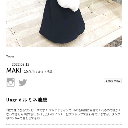
Tweet
2022.03.12
MAKI
157cm
/ ルミネ池袋
1,008 view
Ungrid ルミネ池袋
1枚で様になるワンピースです！ フレアデザインでLINEを綺麗にみせてくれるので暖かく
なってきたら1枚でお出かけしたい◎ インナーはブラトップで合わせていますが、タンク
やロンTeeで合わせても◎