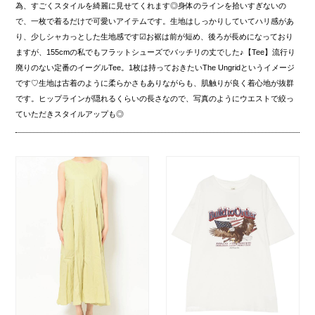
為、すごくスタイルを綺麗に見せてくれます◎身体のラインを拾いすぎないの
で、一枚で着るだけで可愛いアイテムです。生地はしっかりしていてハリ感があ
り、少しシャカっとした生地感です☑︎お裾は前が短め、後ろが長めになっており
ますが、155cmの私でもフラットシューズでバッチリの丈でした♪【Tee】流行り
廃りのない定番のイーグルTee。1枚は持っておきたいThe Ungridというイメージ
です♡生地は古着のように柔らかさもありながらも、肌触りが良く着心地が抜群
です。ヒップラインが隠れるくらいの長さなので、写真のようにウエストで絞っ
ていただきスタイルアップも◎