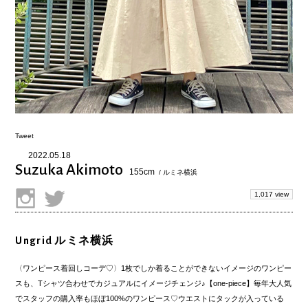
Tweet
2022.05.18
Suzuka Akimoto
155cm
/ ルミネ横浜
1,017 view
Ungrid ルミネ横浜
〈ワンピース着回しコーデ♡〉1枚でしか着ることができないイメージのワンピー
スも、Tシャツ合わせでカジュアルにイメージチェンジ♪【one-piece】毎年大人気
でスタッフの購入率もほぼ100%のワンピース♡ウエストにタックが入っている