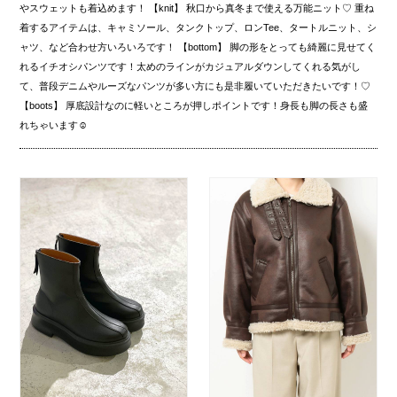
やスウェットも着込めます！ 【knit】 秋口から真冬まで使える万能ニット♡ 重ね
着するアイテムは、キャミソール、タンクトップ、ロンTee、タートルニット、シ
ャツ、など合わせ方いろいろです！ 【bottom】 脚の形をとっても綺麗に見せてく
れるイチオシパンツです！太めのラインがカジュアルダウンしてくれる気がし
て、普段デニムやルーズなパンツが多い方にも是非履いていただきたいです！♡
【boots】 厚底設計なのに軽いところが押しポイントです！身長も脚の長さも盛
れちゃいます☺︎