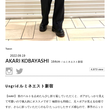
Tweet
2022.09.19
AKARI KOBAYASHI
164cm
/ ルミネエスト新宿
4,873 view
Ungrid ルミネエスト新宿
【outer】 首のベルトを止めたら少し折り返していただくと、ボアがしっかり見え
て可愛いので個人的にオススメです♡ 袖部分も同様に、元々ボアが見える仕様で
すが、さらに折っていただくのも◎ たっぷりしたサイズ感なので、厚手のニット