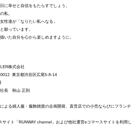
日に幸せと自信をもたらすでしょう。
の私。
んの女性達が「なりたい私へなる」
と願っています。
描いた自分を心から楽しめますように。
YLER株式会社
0012 東京都渋谷区広尾5-8-14
月
社長 秋山 正則
による婦人服・服飾雑貨の企画開発、直営店での小売ならびにフランチ
サイト「RUNWAY channel」および他社運営eコマースサイトを利