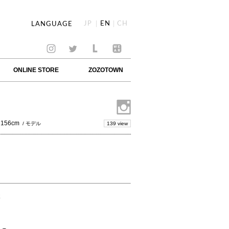
JP
EN
CH
LANGUAGE
ONLINE STORE
ZOZOTOWN
156cm
139 view
/ モデル
E