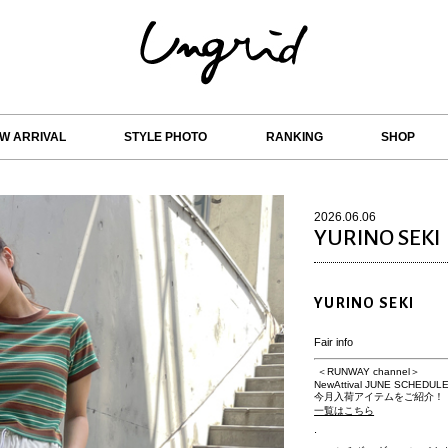
W ARRIVAL
STYLE PHOTO
RANKING
SHOP
2026.06.06
YURINO SEKI
YURINO SEKI
Fair info
＜RUNWAY channel＞
NewAttival JUNE SCHEDUL
今月入荷アイテムをご紹介！
一覧はこちら
.