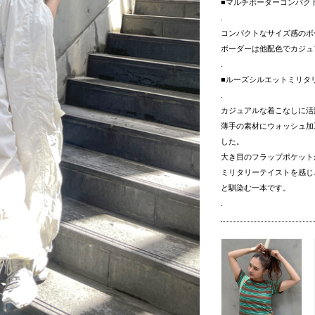
■マルチボーダーコンパクト
.
コンパクトなサイズ感のボ
ボーダーは他配色でカジュ
.
■ルーズシルエットミリタ
.
カジュアルな着こなしに活
薄手の素材にウォッシュ加
した。
大き目のフラップポケット
ミリタリーテイストを感じ
と馴染む一本です。
.