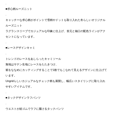
.
■求心柄ルーズニット
.
キャッチーな求心柄がポイントで雪柄やドットも取り入れた冬らしいオリジナル
ルーズニット
ラグランスリーブでカジュアルな印象に仕上げ、首元と袖口の配色ラインがアク
セントになっています。
.
■レースデザインキャミ
.
トレンドのレースをあしらったキャミソール
無地はサテン生地にレースをたたきつけ、
裾をななめにカッティングすることで1枚でもこなれて見えるデザインに仕上げて
います。
Ungridらしいカジュアルなチェック柄も展開し、幅広いスタイリングに取り入れ
やすいアイテムです。
.
■タックデザインラフパンツ
.
ウエストが総ゴムでラフに履けるタックパンツ