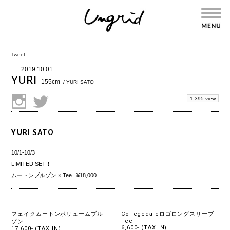
Tweet
2019.10.01
YURI
155cm
/ YURI SATO
1,395 view
YURI SATO
10/1-10/3
LIMITED SET！
ムートンブルゾン × Tee =¥18,000
フェイクムートンボリュームブル
Collegedaleロゴロングスリーブ
Tee
ゾン
6,600- (TAX IN)
17,600- (TAX IN)