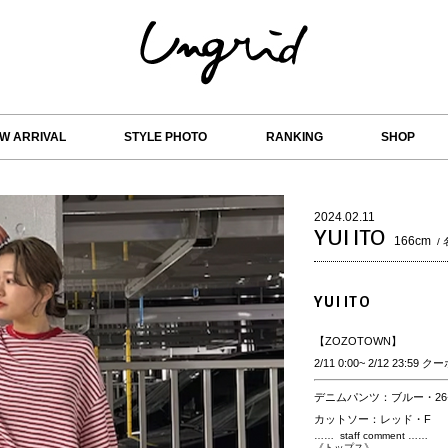
W ARRIVAL
STYLE PHOTO
RANKING
SHOP
2024.02.11
YUI ITO
166cm
/
YUI ITO
【ZOZOTOWN】
2/11 0:00~ 2/12 23:5
デニムパンツ：ブルー・26ｲ
カットソー：レッド・F
…… staff comment ……
《トップス》