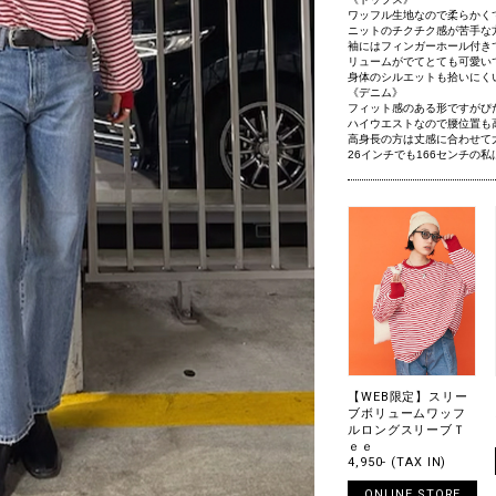
ワッフル生地なので柔らかく
ニットのチクチク感が苦手な
袖にはフィンガーホール付き
リュームがでてとても可愛い
身体のシルエットも拾いにく
《デニム》
フィット感のある形ですがぴ
ハイウエストなので腰位置も
高身長の方は丈感に合わせて
26インチでも166センチの
【WEB限定】スリー
ブボリュームワッフ
ルロングスリーブＴ
ｅｅ
4,950- (TAX IN)
ONLINE STORE