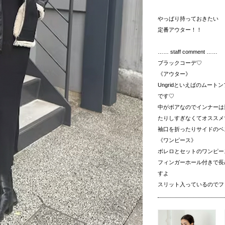
やっぱり持っておきたい
定番アウター！！
…… staff comment ……
ブラックコーデ♡
《アウター》
Ungridといえばのムー
です♡
中がボアなのでインナーは
たりしすぎなくてオススメ
袖口を折ったりサイドのベ
《ワンピース》
ボレロとセットのワンピー
フィンガーホール付きで長
すよ
スリット入っているのでフ