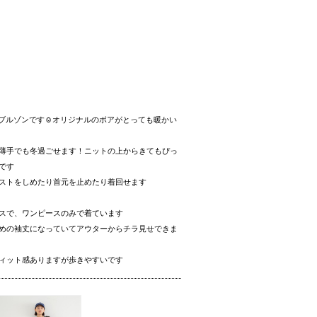
トンブルゾンです☺️オリジナルのボアがとっても暖かい
薄手でも冬過ごせます！ニットの上からきてもぴっ
です
ストをしめたり首元を止めたり着回せます
スで、ワンピースのみで着ています
めの袖丈になっていてアウターからチラ見せできま
ィット感ありますが歩きやすいです