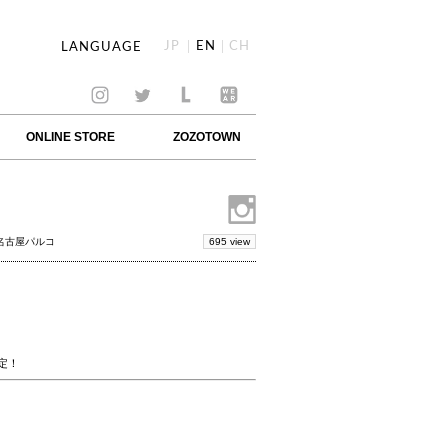
JP
EN
CH
LANGUAGE
ONLINE STORE
ZOZOTOWN
695 view
 名古屋パルコ
決定！