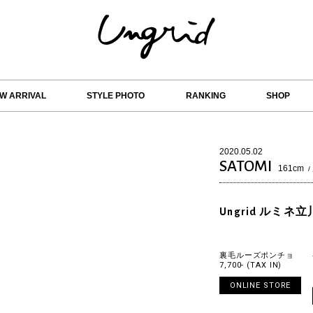
W ARRIVAL
STYLE PHOTO
RANKING
SHOP
2020.05.02
SATOMI
161cm
/
Ungrid ルミネ立
裏毛ルーズポンチョ
7,700- (TAX IN)
ONLINE STORE