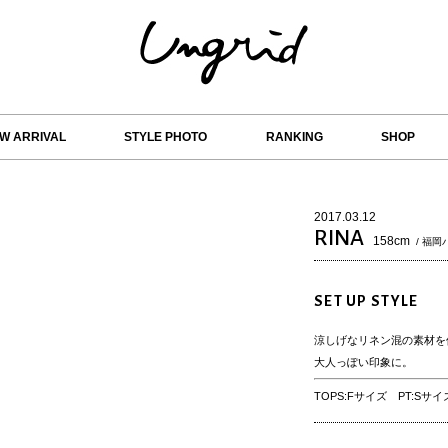
W ARRIVAL
STYLE PHOTO
RANKING
SHOP
2017.03.12
RINA
158cm
/ 福岡
SET UP STYLE
涼しげなリネン混の素材を使
大人っぽい印象に。
TOPS:Fサイズ PT:Sサイ