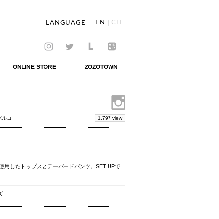
EN
CH
LANGUAGE
ONLINE STORE
ZOZOTOWN
1,797 view
パルコ
用したトップスとテーパードパンツ。SET UPで
ズ