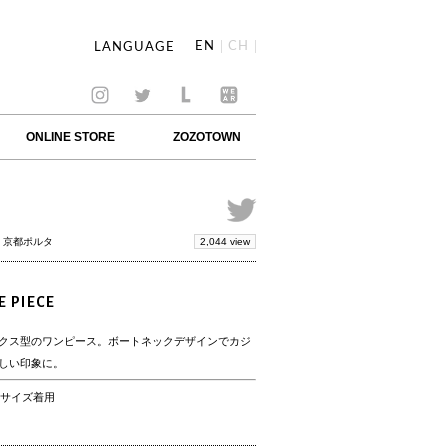
EN
CH
LANGUAGE
ONLINE STORE
ZOZOTOWN
2,044 view
/ 京都ポルタ
 PIECE
クス型のワンピース。ボートネックデザインでカジ
しい印象に。
25サイズ着用