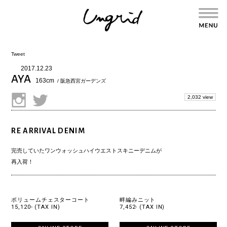
Tweet
2017.12.23
AYA
163cm
/ 阪急西宮ガーデンズ
2,032 view
RE ARRIVAL DENIM
完売していた
ワンウォッシュハイウエストスキニーデニム
が
再入荷！
ボリュームチェスターコート
畔編みニット
15,120- (TAX IN)
7,452- (TAX IN)