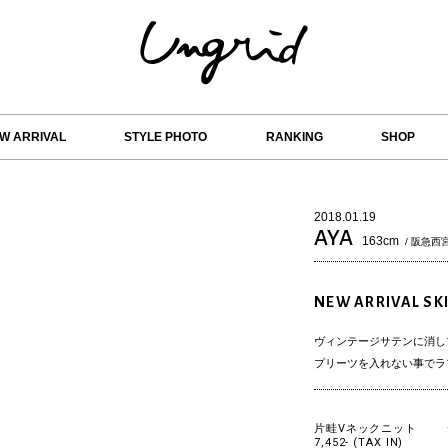
W ARRIVAL
STYLE PHOTO
RANKING
SHOP
2018.01.19
AYA
163cm
/ 阪急西
NEW ARRIVAL SK
ヴィンテージサテンに消し
プリーツを入れない事でラ
片畦Vネックニット
7,452- (TAX IN)