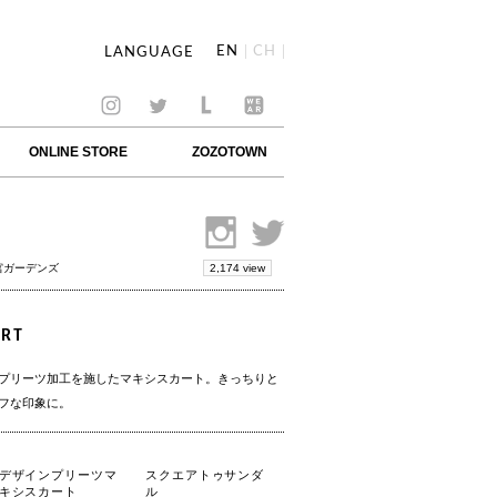
EN
CH
LANGUAGE
ONLINE STORE
ZOZOTOWN
2,174 view
宮ガーデンズ
IRT
プリーツ加工を施したマキシスカート。きっちりと
フな印象に。
デザインプリーツマ
スクエアトゥサンダ
キシスカート
ル