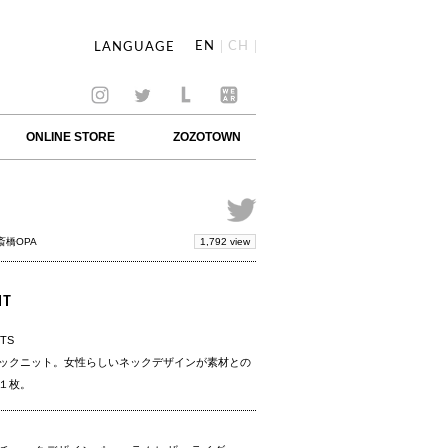
EN
CH
LANGUAGE
ONLINE STORE
ZOZOTOWN
1,792 view
斎橋OPA
IT
NTS
ックニット。女性らしいネックデザインが素材との
１枚。