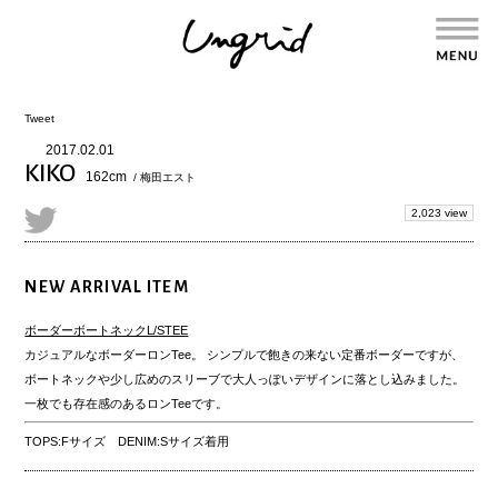
Tweet
2017.02.01
KIKO
162cm
/ 梅田エスト
2,023 view
NEW ARRIVAL ITEM
ボーダーボートネックL/STEE
カジュアルなボーダーロンTee。 シンプルで飽きの来ない定番ボーダーですが、
ボートネックや少し広めのスリーブで大人っぽいデザインに落とし込みました。
一枚でも存在感のあるロンTeeです。
TOPS:Fサイズ DENIM:Sサイズ着用