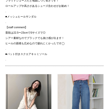
フラットシューズだと地面につく長さです！
ロールアップや高さがあるシューズ合わせがお勧め！
.
■メッシュヒールサンダル
.
【staff comment】
普段は22.5〜23cmでSサイズで◎
シアー素材なのでブラックでも抜け感が出ます！
ヒールの面積も広めなので疲れにくかったです◯
.
■パット付きスクエアキャミソール
.