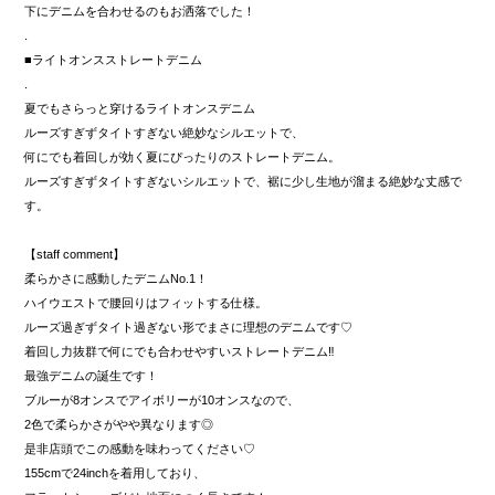
下にデニムを合わせるのもお洒落でした！
.
■ライトオンスストレートデニム
.
夏でもさらっと穿けるライトオンスデニム
ルーズすぎずタイトすぎない絶妙なシルエットで、
何にでも着回しが効く夏にぴったりのストレートデニム。
ルーズすぎずタイトすぎないシルエットで、裾に少し生地が溜まる絶妙な丈感で
す。
【staff comment】
柔らかさに感動したデニムNo.1！
ハイウエストで腰回りはフィットする仕様。
ルーズ過ぎずタイト過ぎない形でまさに理想のデニムです♡
着回し力抜群で何にでも合わせやすいストレートデニム‼︎
最強デニムの誕生です！
ブルーが8オンスでアイボリーが10オンスなので、
2色で柔らかさがやや異なります◎
是非店頭でこの感動を味わってください♡
155cmで24inchを着用しており、