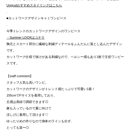
Ungrudおすすめスタイリングはこちら
.
■カットワークデザインキャミワンピース
.
今季トレンドのカットワークデザインのワンピース
・Summer LOOKはコチラ
胸元とスカート部分に繊細な刺繍ディテールをふんだんに落とし込んだデザイン
です。
カットワーク仕様で抜けがある刺繍なので、ヘルシー感もあり1枚で主役ワンピー
スです。
【staff comment】
スタッフ人気も高いワンピ。
カットワークのデザインがトレンド感たっぷりで可愛い1着！
155cmでFサイズを着用しており、
丈感は肩紐で調節できます◎
麻も入っているので夏に向けて
涼しげに着用して頂けます♡
ゆったりめの作りなので身体のラインも出ず、
とっても楽〜◎