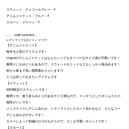
スウェット：チャコールグレー・F
デニムジャケット：ブルー・F
スカート：グリーン・F
…… staff comment ……
レディライクなGジャンコーデ/
【デニムジャケット】
毎年大人気のアイテムです！
Ungridのデニムジャケットはなんといってもオーバーなサイズ感が可愛いです！
腕周りにもゆとりがあるので、スウェットやニットなどもしっかり着込めます！
秋から春まで長い期間着れちゃいます◎
１つは持っておきたいアイテムです
【スウェット】
WEB限定のスウェットです！
腕周りや、後ろ姿もゆとりのあるサイズ感なので、スッキリとしたボトムスとの
相性がいいです！
メンズライクにデニム合わせ、レディライクにスカート合わせなど、どんなコー
デにも合わせやすいです！
カラーによって刺繍のロゴがちがうので、そこも可愛いポイントです！
【スカート】