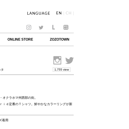
EN
CH
LANGUAGE
ONLINE STORE
ZOZOTOWN
1,755 view
ルタ
・オクラホマ州西部の街。
ｒｉｄ定番のＴシャツ。鮮やかなカラーリングが新
イズ着用