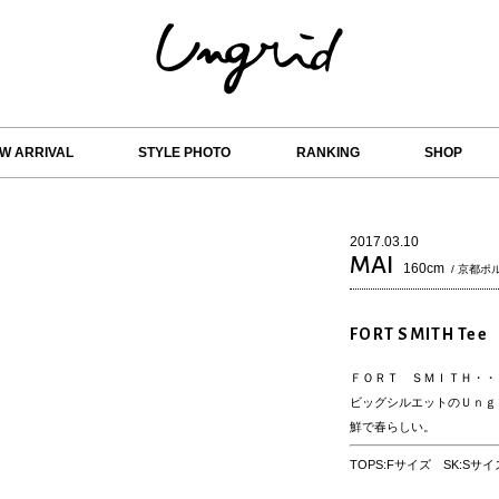
W ARRIVAL
STYLE PHOTO
RANKING
SHOP
2017.03.10
MAI
160cm
/ 京都ポ
FORT SMITH Tee
ＦＯＲＴ ＳＭＩＴＨ・・
ビッグシルエットのＵｎｇ
鮮で春らしい。
TOPS:Fサイズ SK:Sサ