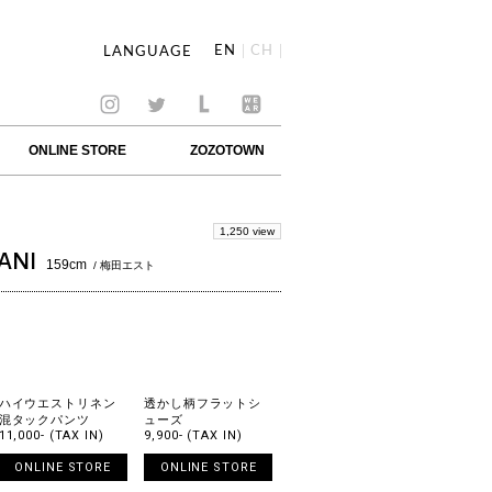
EN
CH
LANGUAGE
ONLINE STORE
ZOZOTOWN
1,250 view
ANI
159cm
/ 梅田エスト
ハイウエストリネン
透かし柄フラットシ
混タックパンツ
ューズ
11,000- (TAX IN)
9,900- (TAX IN)
ONLINE STORE
ONLINE STORE