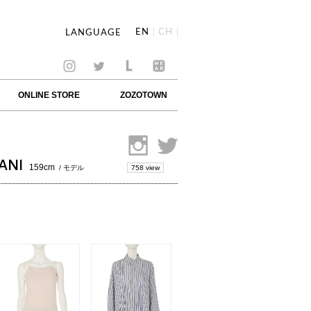
EN
CH
LANGUAGE
ONLINE STORE
ZOZOTOWN
ANI
159cm
758 view
/ モデル