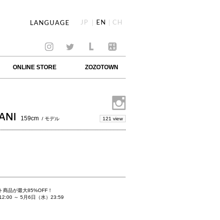
JP
EN
CH
LANGUAGE
ONLINE STORE
ZOZOTOWN
ANI
159cm
121 view
/ モデル
ット商品が
最大85%OFF
！
:00 ～ 5月6日（水）23:59