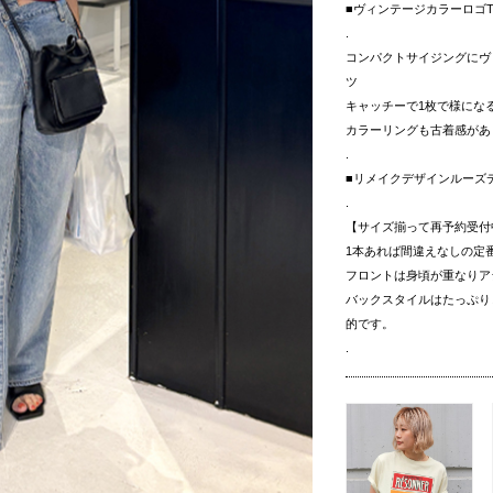
■ヴィンテージカラーロゴT
.
コンパクトサイジングにヴ
ツ
キャッチーで1枚で様にな
カラーリングも古着感があ
.
■リメイクデザインルーズ
.
【サイズ揃って再予約受付
1本あれば間違えなしの定
フロントは身頃が重なりア
バックスタイルはたっぷり
的です。
.