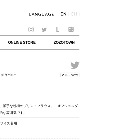
EN
CH
LANGUAGE
ONLINE STORE
ZOZOTOWN
2,092 view
/ 仙台パルコ
、派手な総柄のプリントブラウス。 オフショルダ
的な雰囲気です。
24サイズ着用