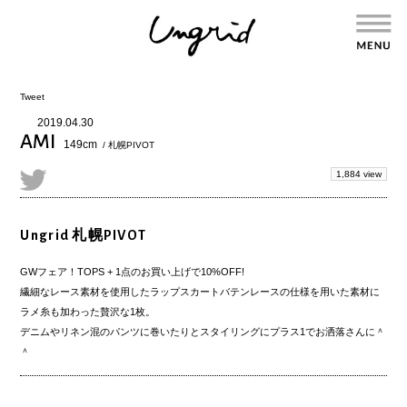
Tweet
2019.04.30
AMI
149cm
/ 札幌PIVOT
1,884 view
Ungrid 札幌PIVOT
GWフェア！TOPS + 1点のお買い上げで10%OFF!
繊細なレース素材を使用したラップスカートバテンレースの仕様を用いた素材に
ラメ糸も加わった贅沢な1枚。
デニムやリネン混のパンツに巻いたりとスタイリングにプラス1でお洒落さんに＾
＾