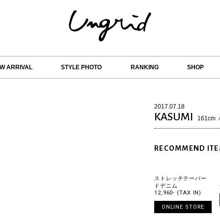
W ARRIVAL
STYLE PHOTO
RANKING
SHOP
2017.07.18
KASUMI
161cm
RECOMMEND IT
ストレッチテーパー
ドデニム
12,960- (TAX IN)
ONLINE STORE