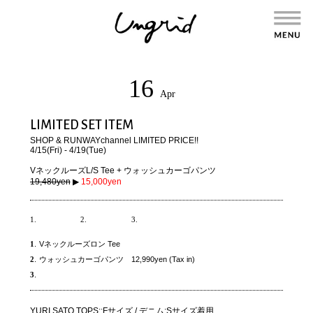
16
Apr
LIMITED SET ITEM
SHOP &
RUNWAYchannel
LIMITED PRICE!!
4/15(Fri) - 4/19(Tue)
VネックルーズL/S Tee + ウォッシュカーゴパンツ
19,480yen
▶︎
15,000yen
1.
2.
3.
1
.
Vネックルーズロン Tee
2
.
ウォッシュカーゴパンツ 12,990yen (Tax in)
3
.
YURI SATO TOPS::Fサイズ / デニム:Sサイズ着用