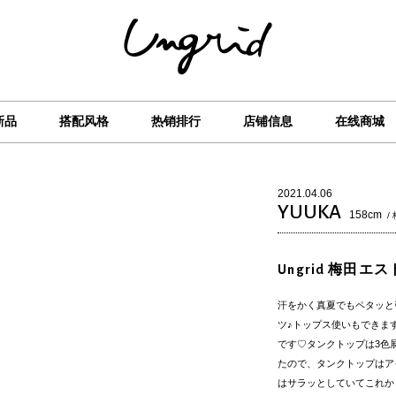
新品
搭配风格
热销排行
店铺信息
在线商城
2021.04.06
YUUKA
158cm
/
Ungrid 梅田エス
汗をかく真夏でもペタッと
ツ♪トップス使いもできま
です♡タンクトップは3色
たので、タンクトップはア
はサラッとしていてこれか