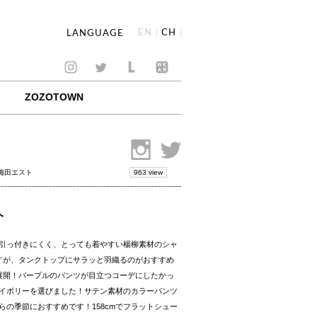
EN
CH
LANGUAGE
ZOZOTOWN
963 view
 梅田エスト
ト
引っ付きにくく、とっても着やすい楊柳素材のシャ
すが、タンクトップにサラッと羽織るのがおすすめ
展開！パープルのパンツが目立つコーデにしたかっ
イボリーを選びました！サテン素材のカラーパンツ
らの季節におすすめです！158cmでフラットシュー