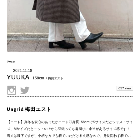
Tweet
2021.11.18
YUUKA
158cm
/ 梅田エスト
657 view
Ungrid 梅田エスト
【コート】真冬も安心のあったかコート♡身長158cmでSサイズだとジャストサイ
ズ、Mサイズだとニットの上から羽織っても肩周りに余裕があるサイズ感です！
着丈は膝下ですが、小柄な方でも着ていただける丈感なので、身長問わず着てい