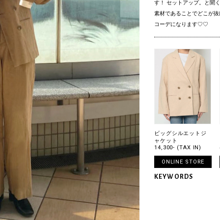
す！ セットアップ。と聞
素材であることでどこが抜
コーデになります♡♡
ビッグシルエットジ
ャケット
14,300- (TAX IN)
ONLINE STORE
KEYWORDS