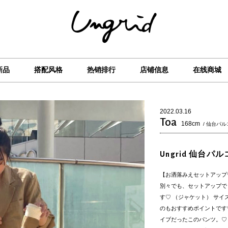
新品
搭配风格
热销排行
店铺信息
在线商城
2022.03.16
Toa
168cm
/ 仙台パル
Ungrid 仙台パル
【お洒落みえセットアップ
別々でも、セットアップで
す♡ （ジャケット） サ
のもおすすめポイントです
イプだったこのパンツ。♡