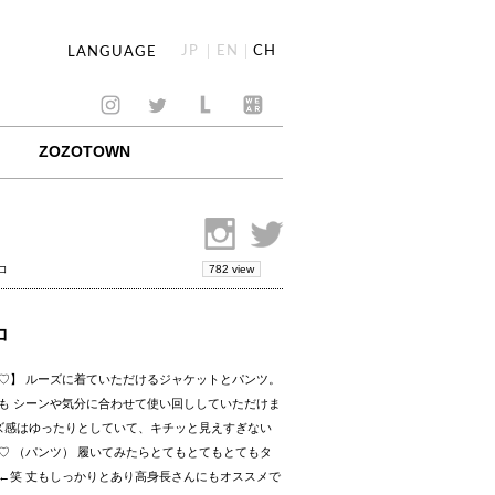
JP
EN
CH
LANGUAGE
ZOZOTOWN
782 view
コ
コ
♡】 ルーズに着ていただけるジャケットとパンツ。
も シーンや気分に合わせて使い回ししていただけま
イズ感はゆったりとしていて、キチッと見えすぎない
♡ （パンツ） 履いてみたらとてもとてもとてもタ
←笑 丈もしっかりとあり高身長さんにもオススメで