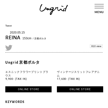
Tweet
2020.05.15
REINA
153cm
/ 京都ポルタ
810 view
Ungrid 京都ポルタ
エスニックフラワープリントブラ
ヴィンテージスリットフレアデニ
ウス
ム
9,900- (TAX IN)
17,600- (TAX IN)
ONLINE STORE
ONLINE STORE
KEYWORDS