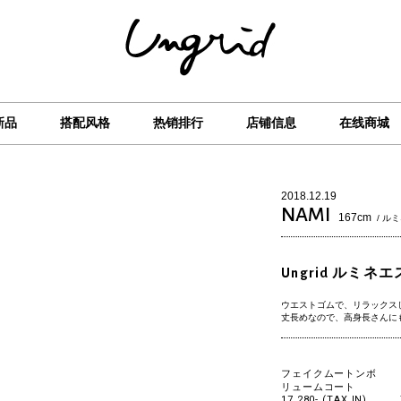
新品
搭配风格
热销排行
店铺信息
在线商城
2018.12.19
NAMI
167cm
/ ル
Ungrid ルミネ
ウエストゴムで、リラックス
丈長めなので、高身長さんにも
フェイクムートンボ
リュームコート
17,280- (TAX IN)