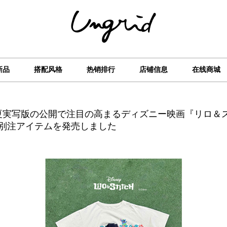
新品
搭配风格
热销排行
店铺信息
在线商城
」この夏実写版の公開で注目の高まるディズニー映画『リロ
別注アイテムを発売しました