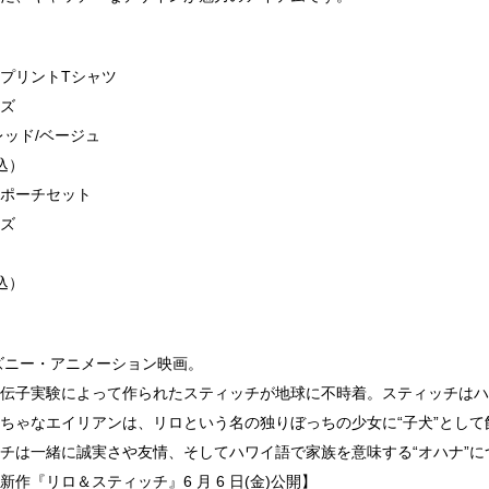
プリントTシャツ
ズ
レッド/ベージュ
込）
ポーチセット
ズ
込）
ィズニー・アニメーション映画。
伝子実験によって作られたスティッチが地球に不時着。スティッチはハ
ちゃなエイリアンは、リロという名の独りぼっちの少女に“子犬”として
チは一緒に誠実さや友情、そしてハワイ語で家族を意味する“オハナ”に
作『リロ＆スティッチ』6 月 6 日(金)公開】