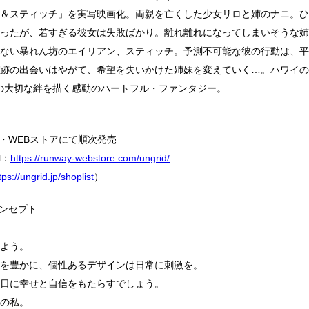
＆スティッチ」を実写映画化。両親を亡くした少女リロと姉のナニ。ひ
ったが、若すぎる彼女は失敗ばかり。離れ離れになってしまいそうな姉
ない暴れん坊のエイリアン、スティッチ。予測不可能な彼の行動は、平
跡の出会いはやがて、希望を失いかけた姉妹を変えていく…。ハワイの
)″の大切な絆を描く感動のハートフル・ファンタジー。
舗・WEBストアにて順次発売
l：
https://runway-webstore.com/ungrid/
tps://ungrid.jp/shoplist
）
ドコンセプト
よう。
を豊かに、個性あるデザインは日常に刺激を。
日に幸せと自信をもたらすでしょう。
の私。