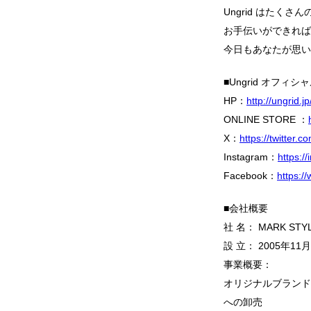
Ungrid はたく
お手伝いができれば
今日もあなたが思い
■Ungrid オフィシ
HP：
http://ungrid.jp
ONLINE STORE ：
X：
https://twitter.
Instagram：
https:/
Facebook：
https:/
■会社概要
社 名： MARK ST
設 立： 2005年1
事業概要：
オリジナルブランド
への卸売