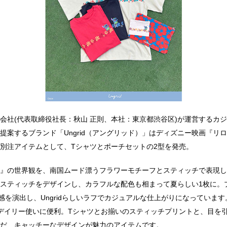
R株式会社(代表取締役社長：秋山 正則、本社：東京都渋谷区)が運営する
提案するブランド「Ungrid（アングリッド）」はディズニー映画『リ
別注アイテムとして、Tシャツとポーチセットの2型を発売。
』の世界観を、南国ムード漂うフラワーモチーフとスティッチで表現し
スティッチをデザインし、カラフルな配色も相まって夏らしい1枚に。
D感を演出し、Ungridらしいラフでカジュアルな仕上がりになっていま
デイリー使いに便利。Tシャツとお揃いのスティッチプリントと、目を
だ、キャッチーなデザインが魅力のアイテムです。